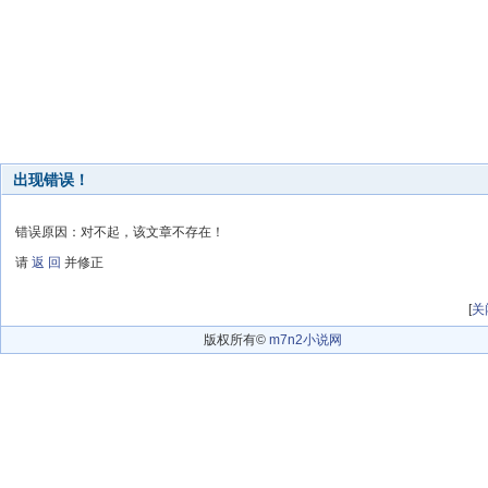
出现错误！
错误原因：对不起，该文章不存在！
请
返 回
并修正
[
关
版权所有©
m7n2小说网