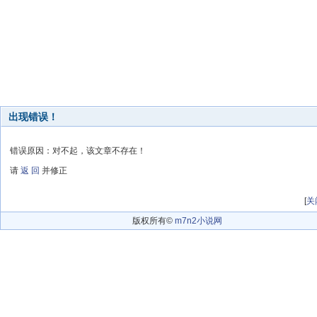
出现错误！
错误原因：对不起，该文章不存在！
请
返 回
并修正
[
关
版权所有©
m7n2小说网