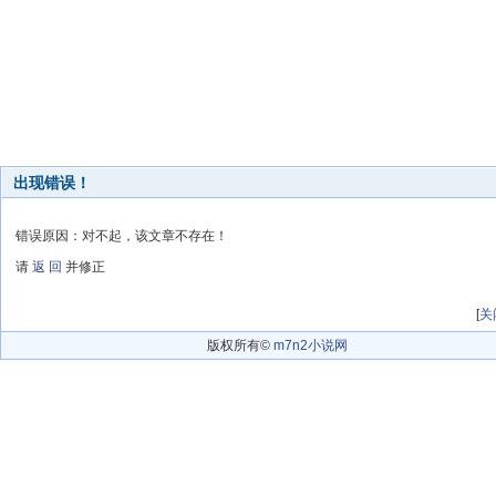
出现错误！
错误原因：对不起，该文章不存在！
请
返 回
并修正
[
关
版权所有©
m7n2小说网