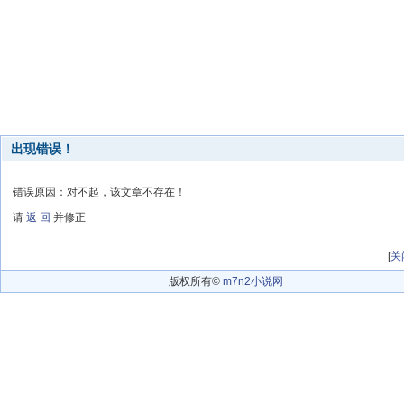
出现错误！
错误原因：对不起，该文章不存在！
请
返 回
并修正
[
关
版权所有©
m7n2小说网