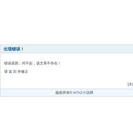
出现错误！
错误原因：对不起，该文章不存在！
请
返 回
并修正
[
关
版权所有©
m7n2小说网