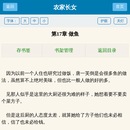
农家长女
返回
首页
字体：
大
中
小
护眼
关灯
第17章 做鱼
存书签
书架管理
返回目录
因为以前一个人住也研究过做饭，唐一芙倒是会很多鱼的做
法，虽然算不上绝对美味，但也比一般人做的好的多。
见那人似乎是这里的大厨还很为难的样子，她想着要不要卖
个菜方子。
但是这后厨的人态度太差，就算她给了方子他们也未必相
信，信了也未必给钱。