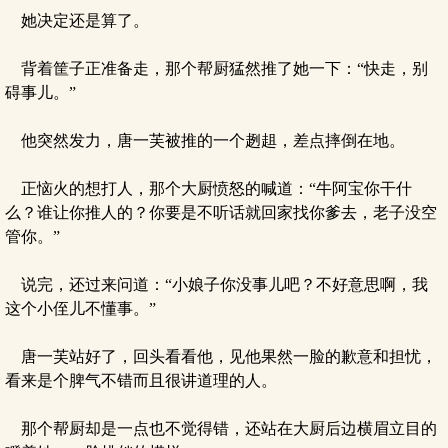
她决定还是算了。
背着筐子正准备走，那个帮厨猛然推了她一下：“快走，别
碍事儿。”
他突然发力，唐一芙被推的一个趔趄，差点摔倒在地。
正恼火的想打人，那个大厨愤怒的喊道：“牛阿宝你干什
么？谁让你推人的？你要是不听话就回家找你爹去，老子没空
管你。”
说完，还过来问道：“小娘子你没事儿吧？不好意思啊，我
这个小侄儿不懂事。”
唐一芙站好了，回头看看他，见他果然一脸的歉意和担忧，
看来是个脾气不错而且很讲道理的人。
那个帮厨却是一点也不觉得错，还站在大厨后边横眉立目的