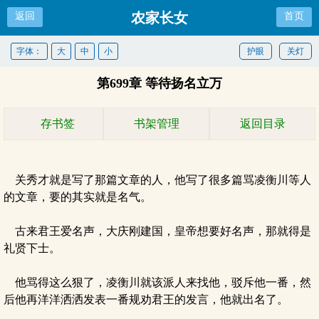
农家长女
返回
首页
字体：
大
中
小
护眼
关灯
第699章 等待扬名立万
存书签
书架管理
返回目录
关秀才就是写了那篇文章的人，他写了很多篇骂凌衡川等人
的文章，要的其实就是名气。
古来君王爱名声，大庆刚建国，皇帝想要好名声，那就得是
礼贤下士。
他骂得这么狠了，凌衡川就该派人来找他，驳斥他一番，然
后他再洋洋洒洒发表一番规劝君王的发言，他就出名了。