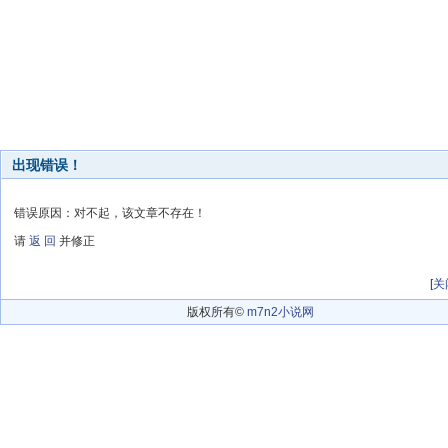
出现错误！
错误原因：对不起，该文章不存在！
请
返 回
并修正
[
关
版权所有©
m7n2小说网