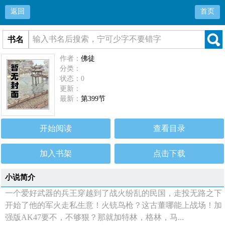
返回
首页
书名
作者：
佛徒
分类：
状态：0
更新：
最新：
第399节
开始阅读
查看目录
加入书架
点击下载
小说简介
一个爱好武器的兵王穿越到了战火纷乱的民国，走投无路之下
开始了他的军火走私生意！火铳鸟枪？这古董哪能上战场！加
强版AK47要不，不够狠？那就加特林，格林，马...