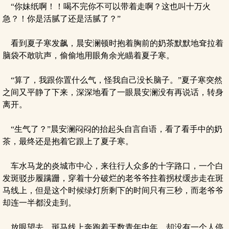
“你妹纸啊！！喝不完你不可以带着走啊？这也叫十万火
急？！你是活腻了还是活腻了？”
看到夏子寒发飙，晨安澜顿时抱着胸前的奶茶默默地耷拉着
脑袋不敢吭声，偷偷地用眼角余光瞄着夏子寒。
“算了，我跟你置什么气，怪我自己没长脑子。”夏子寒突然
之间又平静了下来，深深地看了一眼晨安澜没有再说话，转身
离开。
“生气了？”晨安澜闷闷的抬起头自言自语，看了看手中的奶
茶，最终还是抱着它跟上了夏子寒。
车水马龙的炎城市中心，来往行人众多的十字路口，一个白
发斑驳步履蹒跚，穿着十分破烂的老爷爷拄着拐杖缓步走在斑
马线上，但是这个时候绿灯所剩下的时间只有三秒，而老爷爷
却连一半都没走到。
放眼望去，斑马线上奔跑着无数青年中年，却没有一个人停