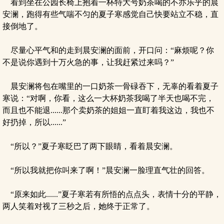
看到坐在公园长椅上抱着一杯特大号奶茶喝的不亦乐乎的晨
安澜，跑得有些气喘不匀的夏子寒感觉自己快要站立不稳，直
接倒地了。
尽量心平气和的走到晨安澜的面前，开口问：“麻烦呢？你
不是说你遇到十万火急的事，让我赶紧过来吗？”
晨安澜将包在嘴里的一口奶茶一骨碌吞下，无辜的看着夏子
寒说：“对啊，你看，这么一大杯奶茶我喝了半天也喝不完，
而且也不能退......那个卖奶茶的姐姐一直盯着我这边，我也不
好扔掉，所以......”
“所以？”夏子寒眨巴了两下眼睛，看着晨安澜。
“所以我就把你叫来了啊！”晨安澜一脸理直气壮的回答。
“原来如此......”夏子寒若有所悟的点点头，表情十分的平静，
两人笑着对视了三秒之后，她终于正常了。