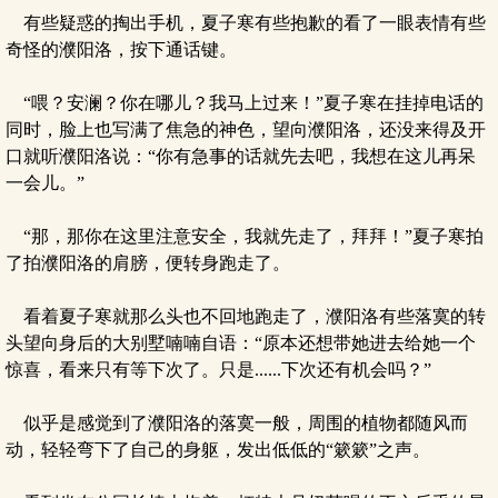
有些疑惑的掏出手机，夏子寒有些抱歉的看了一眼表情有些
奇怪的濮阳洛，按下通话键。
“喂？安澜？你在哪儿？我马上过来！”夏子寒在挂掉电话的
同时，脸上也写满了焦急的神色，望向濮阳洛，还没来得及开
口就听濮阳洛说：“你有急事的话就先去吧，我想在这儿再呆
一会儿。”
“那，那你在这里注意安全，我就先走了，拜拜！”夏子寒拍
了拍濮阳洛的肩膀，便转身跑走了。
看着夏子寒就那么头也不回地跑走了，濮阳洛有些落寞的转
头望向身后的大别墅喃喃自语：“原本还想带她进去给她一个
惊喜，看来只有等下次了。只是......下次还有机会吗？”
似乎是感觉到了濮阳洛的落寞一般，周围的植物都随风而
动，轻轻弯下了自己的身躯，发出低低的“簌簌”之声。