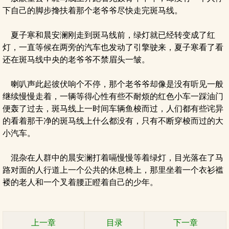
下自己的脚步搀扶着那个老爷爷尽快走完斑马线。
夏子寒和晨安澜刚走到斑马线前，绿灯就已经转变成了红
灯，一直等候在两旁的汽车也发动了引擎驶来，夏子寒看了看
还在斑马线中央的老爷爷不禁眉头一皱。
喇叭声此起彼伏响个不停，那个老爷爷却像是没有听见一般
继续慢慢走着，一辆等得心性有些不耐烦的红色小车一踩油门
便轰了过去，斑马线上一时间车辆鱼梭而过，人们都有些诧异
的看着那干净的斑马线上什么都没有，只有不断穿梭而过的大
小汽车。
混杂在人群中的晨安澜打着嗝慢慢等着绿灯，目光落在了马
路对面的人行道上一个公共的休息椅上，那里坐着一个衣衫褴
褛的老人和一个叉着腰正瞪着自己的少年。
上一章
目录
下一章